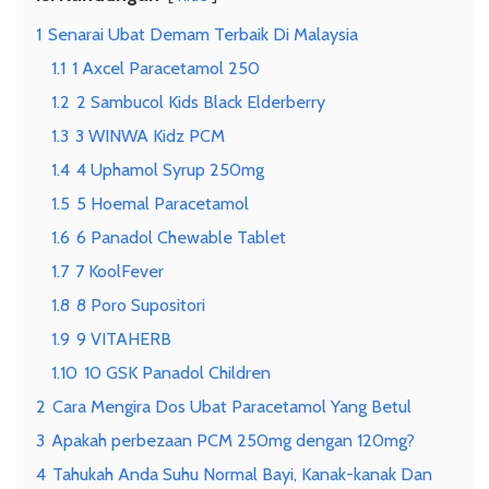
1
Senarai Ubat Demam Terbaik Di Malaysia
1.1
1 Axcel Paracetamol 250
1.2
2 Sambucol Kids Black Elderberry
1.3
3 WINWA Kidz PCM
1.4
4 Uphamol Syrup 250mg
1.5
5 Hoemal Paracetamol
1.6
6 Panadol Chewable Tablet
1.7
7 KoolFever
1.8
8 Poro Supositori
1.9
9 VITAHERB
1.10
10 GSK Panadol Children
2
Cara Mengira Dos Ubat Paracetamol Yang Betul
3
Apakah perbezaan PCM 250mg dengan 120mg?
4
Tahukah Anda Suhu Normal Bayi, Kanak-kanak Dan