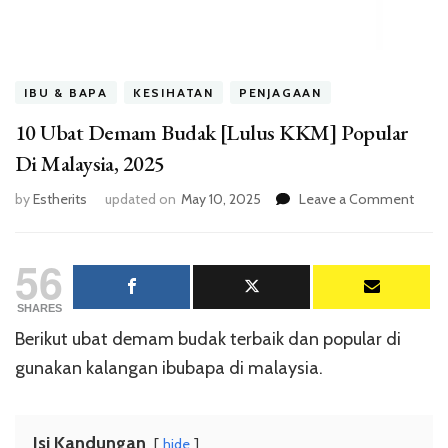
IBU & BAPA
KESIHATAN
PENJAGAAN
10 Ubat Demam Budak [Lulus KKM] Popular
Di Malaysia, 2025
on
by
Estherits
updated on
May 10, 2025
Leave a Comment
10
Ubat
56
Dem
Buda
[Lulus
SHARES
KKM]
Berikut ubat demam budak terbaik dan popular di
Popul
gunakan kalangan ibubapa di malaysia.
Di
Malay
2025
Isi Kandungan
hide