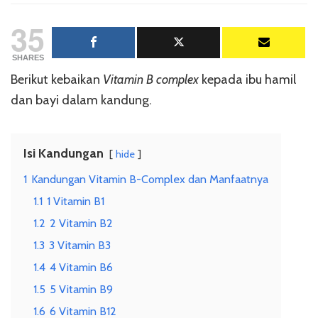
Kebai
35
Vitam
B
Comp
SHARES
untuk
Berikut kebaikan
Vitamin B complex
kepada ibu hamil
Ibu
dan bayi dalam kandung.
Hamil
Isi Kandungan
hide
1
Kandungan Vitamin B-Complex dan Manfaatnya
1.1
1 Vitamin B1
1.2
2 Vitamin B2
1.3
3 Vitamin B3
1.4
4 Vitamin B6
1.5
5 Vitamin B9
1.6
6 Vitamin B12