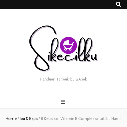
Panduan Terbaik Ibu & Anak
Home
/
Ibu & Bapa
/
8 Kebaikan Vitamin B Complex untuk Ibu Hamil