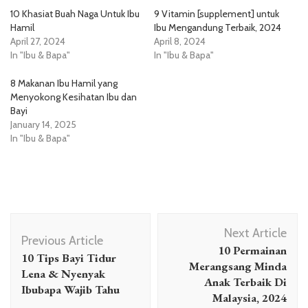
10 Khasiat Buah Naga Untuk Ibu
9 Vitamin [supplement] untuk
Hamil
Ibu Mengandung Terbaik, 2024
April 27, 2024
April 8, 2024
In "Ibu & Bapa"
In "Ibu & Bapa"
8 Makanan Ibu Hamil yang
Menyokong Kesihatan Ibu dan
Bayi
January 14, 2025
In "Ibu & Bapa"
Post
Next Article
Navigation
Previous Article
10 Permainan
10 Tips Bayi Tidur
Merangsang Minda
Lena & Nyenyak
Anak Terbaik Di
Ibubapa Wajib Tahu
Malaysia, 2024