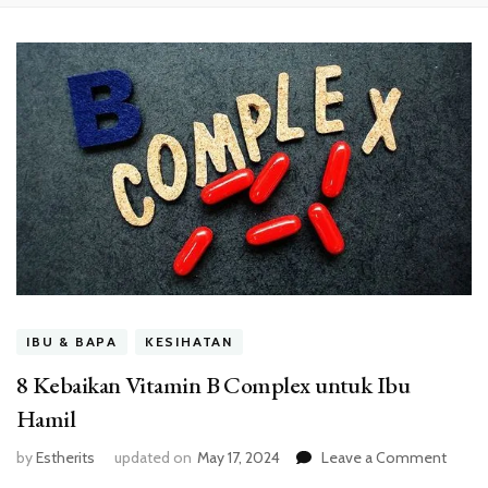
IBU & BAPA
KESIHATAN
8 Kebaikan Vitamin B Complex untuk Ibu
Hamil
on
by
Estherits
updated on
May 17, 2024
Leave a Comment
8