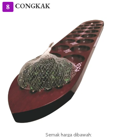
CONGKAK
8
Semak harga dibawah: