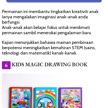
Permainan ini membantu tingkatkan kreativiti anak.
Ianya mengalakan imaginasi anak-anak anda
berfungsi.
Anak-anak akan belajar fokus untuk menikmati
permainan sambil menerokai pengalaman baru.
Kajian menunjukkan bahawa mainan pembinaan
berpotensi meningkatkan kemahiran STEM (sains,
teknologi dan matematik) kanak-kanak.
KIDS MAGIC DRAWING BOOK
6