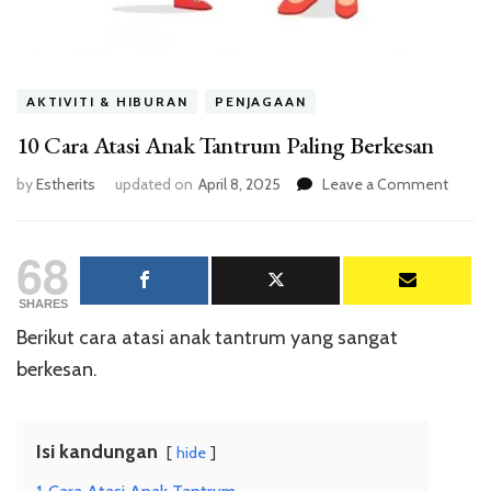
AKTIVITI & HIBURAN
PENJAGAAN
10 Cara Atasi Anak Tantrum Paling Berkesan
on
by
Estherits
updated on
April 8, 2025
Leave a Comment
10
Cara
68
Atasi
Anak
Tantr
SHARES
Paling
Berikut cara atasi anak tantrum yang sangat
Berke
berkesan.
Isi kandungan
hide