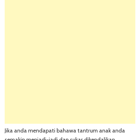
Jika anda mendapati bahawa tantrum anak anda
semakin menjadi-jadi dan sukar dikendalikan,