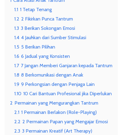
1
Cara Atasi Anak Tantrum
1.1
1 Tetap Tenang
1.2
2 Fikirkan Punca Tantrum
1.3
3 Berikan Sokongan Emosi
1.4
4 Jauhkan dari Sumber Stimulasi
1.5
5 Berikan Pilihan
1.6
6 Jadual yang Konsisten
1.7
7 Jangan Memberi Ganjaran kepada Tantrum
1.8
8 Berkomunikasi dengan Anak
1.9
9 Perkongsian dengan Penjaga Lain
1.10
10 Cari Bantuan Profesional jika Diperlukan
2
Permainan yang Mengurangkan Tantrum
2.1
1 Permainan Berlakon (Role-Playing)
2.2
2 Permainan Papan yang Mengajar Emosi
2.3
3 Permainan Kreatif (Art Therapy)