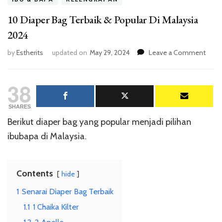
10 Diaper Bag Terbaik & Popular Di Malaysia
2024
on
by
Estherits
updated on
May 29, 2024
Leave a Comment
10
Diape
38
Bag
Terba
&
SHARES
Popul
Berikut diaper bag yang popular menjadi pilihan
Di
ibubapa di Malaysia.
Malay
2024
Contents
hide
1
Senarai Diaper Bag Terbaik
1.1
1 Chaika Kilter
1.2
2 Anello