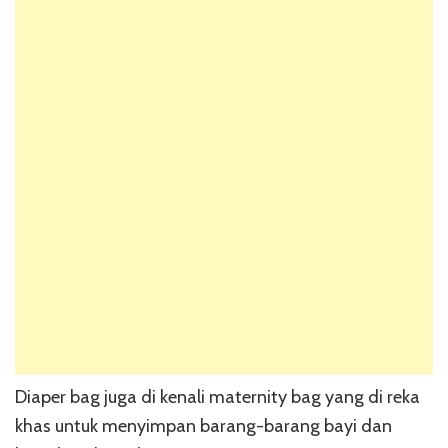
Diaper bag juga di kenali maternity bag yang di reka
khas untuk menyimpan barang-barang bayi dan