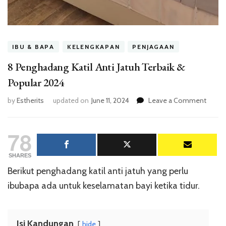
IBU & BAPA
KELENGKAPAN
PENJAGAAN
8 Penghadang Katil Anti Jatuh Terbaik &
Popular 2024
on
by
Estherits
updated on
June 11, 2024
Leave a Comment
8
Pengh
78
Katil
Anti
Jatuh
SHARES
Terbai
Berikut penghadang katil anti jatuh yang perlu
&
ibubapa ada untuk keselamatan bayi ketika tidur.
Popula
2024
Isi Kandungan
hide