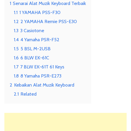
1
Senarai Alat Muzik Keyboard Terbaik
1.1
1 YAMAHA PSS-F30
1.2
2 YAMAHA Remie PSS-E30
1.3
3 Casiotone
1.4
4 Yamaha PSR-F52
1.5
5 BSL M-2USB
1.6
6 BLW EK-61C
1.7
7 BLW EK-61T 61 Keys
1.8
8 Yamaha PSR-E273
2
Kebaikan Alat Muzik Keyboard
2.1
Related