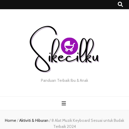
Panduan Terbaik Ibu & Anak
Home
/
Aktiviti & Hiburan
/
8 Alat Muzik Keyboard Sesuai untuk Budak
Terbaik 2024