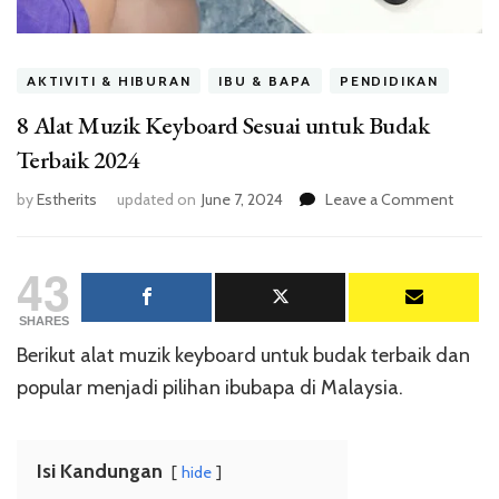
AKTIVITI & HIBURAN
IBU & BAPA
PENDIDIKAN
8 Alat Muzik Keyboard Sesuai untuk Budak
Terbaik 2024
on
by
Estherits
updated on
June 7, 2024
Leave a Comment
8
Alat
43
Muzik
Keybo
Sesuai
SHARES
untuk
Berikut alat muzik keyboard untuk budak terbaik dan
Budak
popular menjadi pilihan ibubapa di Malaysia.
Terbai
2024
Isi Kandungan
hide