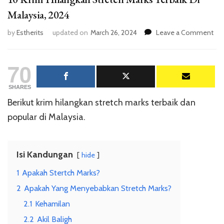
Malaysia, 2024
on
by
Estherits
updated on
March 26, 2024
Leave a Comment
10
Kri
70
Hil
Str
Mar
SHARES
Ter
Berikut krim hilangkan stretch marks terbaik dan
Di
popular di Malaysia.
Mal
20
Isi Kandungan
hide
1
Apakah Stertch Marks?
2
Apakah Yang Menyebabkan Stretch Marks?
2.1
Kehamilan
2.2
Akil Baligh