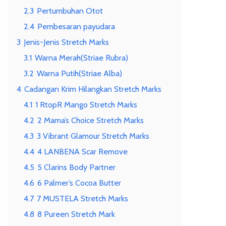
2.3
Pertumbuhan Otot
2.4
Pembesaran payudara
3
Jenis-Jenis Stretch Marks
3.1
Warna Merah(Striae Rubra)
3.2
Warna Putih(Striae Alba)
4
Cadangan Krim Hilangkan Stretch Marks
4.1
1 RtopR Mango Stretch Marks
4.2
2 Mama’s Choice Stretch Marks
4.3
3 Vibrant Glamour Stretch Marks
4.4
4 LANBENA Scar Remove
4.5
5 Clarins Body Partner
4.6
6 Palmer’s Cocoa Butter
4.7
7 MUSTELA Stretch Marks
4.8
8 Pureen Stretch Mark